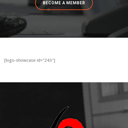
BECOME A MEMBER
[logo-showcase id=”243″]