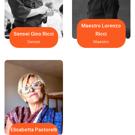
Maestro Lorenzo
Sensei Gino Ricci
Ricci
Sensei
Maestro
Elisabetta Pastorelli