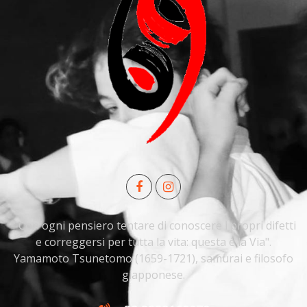
" Con ogni pensiero tentare di conoscere i propri difetti
e correggersi per tutta la vita: questa è la Via".
Yamamoto Tsunetomo (1659-1721), samurai e filosofo
giapponese.