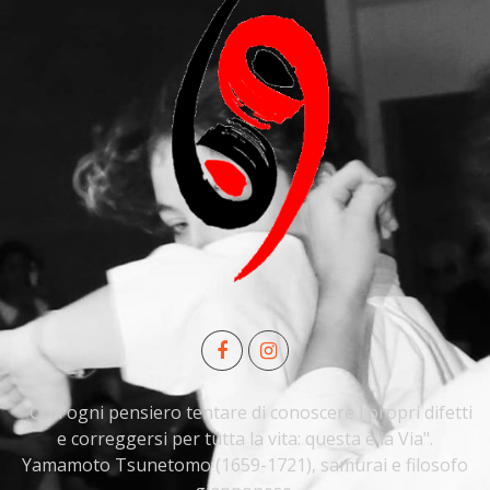
" Con ogni pensiero tentare di conoscere i propri difetti
e correggersi per tutta la vita: questa è la Via".
Yamamoto Tsunetomo (1659-1721), samurai e filosofo