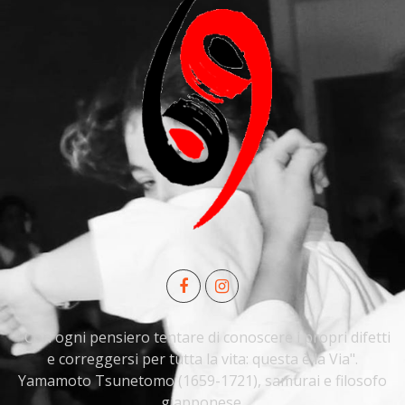
" Con ogni pensiero tentare di conoscere i propri difetti
e correggersi per tutta la vita: questa è la Via".
Yamamoto Tsunetomo (1659-1721), samurai e filosofo
giapponese.