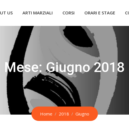
UT US
ARTI MARZIALI
CORSI
ORARI E STAGE
C
Mese:
Giugno 2018
Home
2018
Giugno