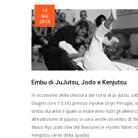
12
Giu
2018
Embu di JuJutsu, Jodo e Kenjutsu
In occasione della chiusura dei corsi di Ju-Jutsu, s
Giugno (ore 15.30) presso Inyokai Dojo Perugia, si
embu durante il quale si esibiranno tutti gli allievi.O
all’esibizione di JuJutsu vi sarà anche un embu di Sh
Muso Ryu Jodo (Via del Bastone) e Hyoho Niten Ic
KenJutsu (Arte della Spada).