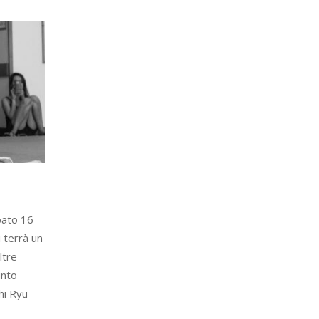
abato 16
 terrà un
ltre
into
hi Ryu